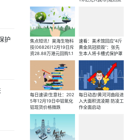
保护
焦点短讯！昊海生物科
速看：美术馆回应“4斤
技(06826)12月19日斥
黄金凤冠损毁”：张先
资28.88万港元回购1.1
生本人将卡槽式保护罩
3万股
换成亚克力防尘罩；事
件发生后“张凯毅”已掉
粉超46万
跌
每日速读!生意社：202
每日动态!黄河河曲段进
5年12月19日中铝氧化
入大面积流凌期 防凌工
铝现货价格微跌
作全面启动