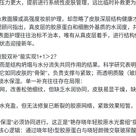
压力更大，提前进行系统性皮肤管理，远比临时补救更为
急救面膜或高强度妆前护理，却忽略了皮肤深层结构健康
理顾问指出，真皮层的胶原蛋白和细胞外基质的水润度，
性表面护理往往治标不治本，唯有从真皮层着手，进行结构
状态迎接新年。
胶双补”能实现1+1＞2？
而是结构坍塌与水分流失共同作用的结果。科学研究表明
，它如同皮肤的“骨架”，负责支撑与紧致；而透明质酸（玻
责锁水保湿。单一补充往往存在局限：
网，改善松弛细纹，但缺乏水润协同，皮肤易显干燥，缺
水充盈，但无法修复已断裂的胶原网络，紧致效果短暂，
水保湿”必须协同进行。这正是“艳存晓年轻胶原水光套组”
的核心逻辑：通过晓年轻Ⅰ型胶原蛋白与晓轻颜微交联玻尿