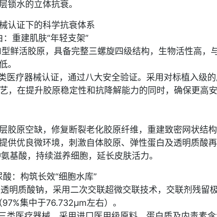
层锁水的立体抗衰。
械认证下的科学抗衰体系
蛋白：重建肌肤“年轻支架”
Ⅰ型鲜活胶原，具备完整三螺旋四级结构，生物活性高，
极低。
三类医疗器械认证，通过八大安全验证。采用对标植入级的
工艺，在提升胶原稳定性和抗降解能力的同时，确保更高
层胶原空缺，修复断裂老化胶原纤维，重建致密网状结构
提供优良微环境，刺激自体胶原、弹性蛋白及透明质酸再
种氨基酸，持续滋养细胞，延长皮肤活力。
尿酸：构筑长效“细胞水库”
l交联透明质酸钠，采用二次交联超微交联技术，交联剂残留
97%集中于76.732μm左右）。
A三类医疗器械，采用进口医用级原料，蛋白质及内毒素含