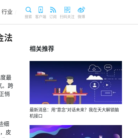
行业
/
搜索
客户端
订阅
扫码关注
微博
金法
相关推荐
年度最
气。跨
正悄
最新消息：用“意念”对话未来？我在天大解锁脑
机接口
些细
，皮