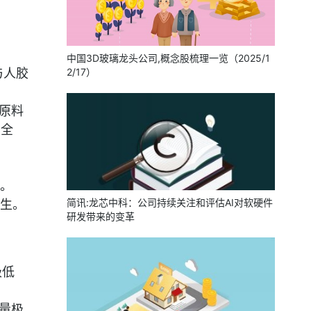
中国3D玻璃龙头公司,概念股梳理一览（2025/1
与人胶
2/17）
原料
安全
。
简讯:龙芯中科：公司持续关注和评估AI对软硬件
生。
研发带来的变革
极低
量极