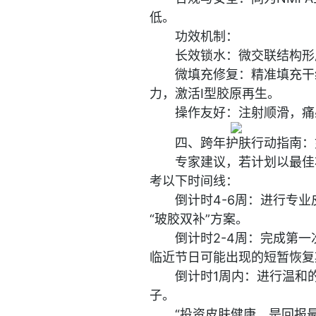
低。
功效机制：
长效锁水：微交联结构形
微填充修复：精准填充干
力，激活Ⅰ型胶原再生。
操作友好：注射顺滑，痛
四、跨年护肤行动指南：
专家建议，若计划以最佳
考以下时间线：
倒计时4-6周：进行专
“玻胶双补”方案。
倒计时2-4周：完成第
临近节日可能出现的短暂恢复
倒计时1周内：进行温和
子。
“投资皮肤健康，是回报