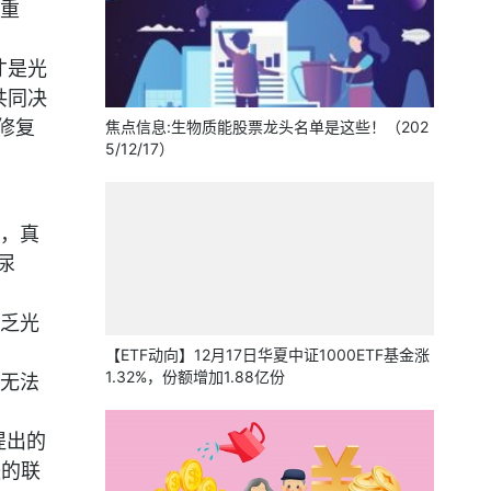
重
才是光
共同决
修复
焦点信息:生物质能股票龙头名单是这些！（202
5/12/17）
，真
尿
乏光
【ETF动向】12月17日华夏中证1000ETF基金涨
1.32%，份额增加1.88亿份
无法
提出的
酸的联