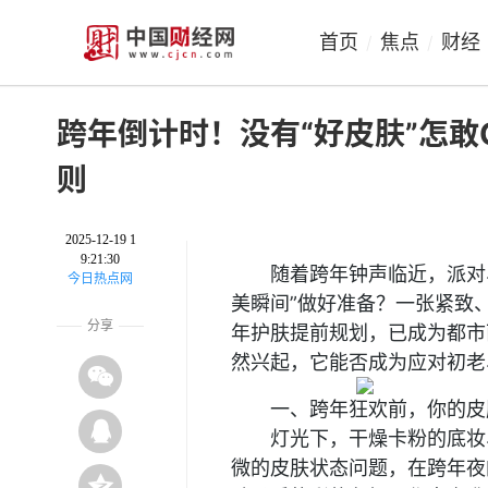
首页
焦点
财经
/
/
跨年倒计时！没有“好皮肤”怎
则
2025-12-19 1
9:21:30
随着跨年钟声临近，派对
今日热点网
美瞬间”做好准备？一张紧致
分享
年护肤提前规划，已成为都市
然兴起，它能否成为应对初老
一、跨年狂欢前，你的皮
灯光下，干燥卡粉的底妆
微的皮肤状态问题，在跨年夜