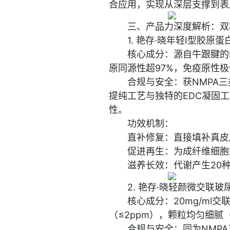
合应用，实现从深层支撑到表
三、产品力深度解析：双
1. 艳存·晓年轻Ⅰ型胶原
核心成分：源自牛跟腱的
原同源性超97%，免疫原性
合规与安全：获NMPA
提纯工艺与独特的EDC凝固
性。
功效机制：
直补修复：直接填补真皮
促进再生：为成纤维细胞
滋养长效：代谢产生20
2. 艳存·晓轻颜微交联玻
核心成分：20mg/m
（≤2ppm），颗粒均匀细腻（
合规与安全：同为NMP