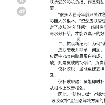
肤承受的彩妆负担、作息紊乱
要。
“很多人在跨年前只关注
彩照人的根本。”资深皮肤管
定了皮肤的“年轻感”。临时
与水分补给，才能以真正的好
二、抗衰新纪元：为何“玻
皮肤衰老并非单一问题，
皮层中75%由胶原蛋白构成
酸）则是皮肤的“水库”，负
仅补胶原：虽能重建支撑
泽。
仅补玻尿酸：虽能即时补
从根本上改善松弛。
因此，“结构支撑”与“锁
“玻胶双补”全链路解决方案