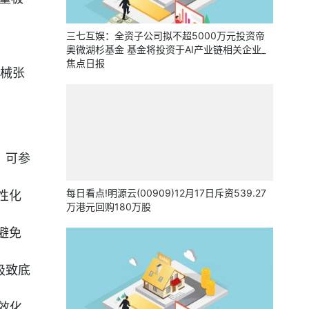
三七互娱：全资子公司拟不超5000万元投资帝
奥微湖杉基金 基金将投资于AI产业链相关企业_
焦点日报
械张
。可参
每日看点!明源云(00909)12月17日斥资539.27
性化
万港元回购180万股
避免
极致底
效化