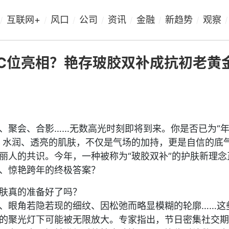
互联网+
风口
公司
资讯
金融
新趋势
观察
/
/
/
/
/
/
/
/
敢C位亮相？艳存玻胶双补成抗初老黄
、聚会、合影……无数高光时刻即将到来。你是否已为“
、水润、透亮的肌肤，不仅是气场的加持，更是自信的底
丽人的共识。今年，一种被称为“玻胶双补”的护肤新理念
、惊艳跨年的终极答案？
肤真的准备好了吗？
、眼角若隐若现的细纹、因松弛而略显模糊的轮廓……这
的聚光灯下可能被无限放大。专家指出，节日密集社交期