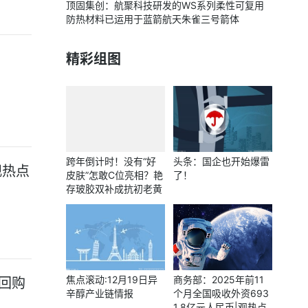
顶固集创：航聚科技研发的WS系列柔性可复用
防热材料已运用于蓝箭航天朱雀三号箭体
精彩组图
跨年倒计时！没有“好
头条：国企也开始爆雷
观热点
皮肤”怎敢C位亮相？艳
了！
存玻胶双补成抗初老黄
金法则
焦点滚动:12月19日异
商务部：2025年前11
元回购
辛醇产业链情报
个月全国吸收外资693
1.8亿元人民币|观热点