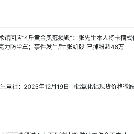
术馆回应“4斤黄金凤冠损毁”：张先生本人将卡槽式
克力防尘罩；事件发生后“张凯毅”已掉粉超46万
!生意社：2025年12月19日中铝氧化铝现货价格微