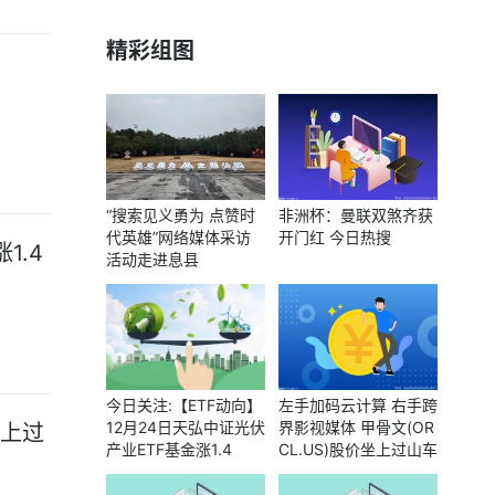
精彩组图
“搜索见义勇为 点赞时
非洲杯：曼联双煞齐获
代英雄”网络媒体采访
开门红 今日热搜
1.4
活动走进息县
今日关注:【ETF动向】
左手加码云计算 右手跨
12月24日天弘中证光伏
界影视媒体 甲骨文(OR
坐上过
产业ETF基金涨1.4
CL.US)股价坐上过山车
9%，份额减少4500万
今年振幅达191%-要闻
份
速递