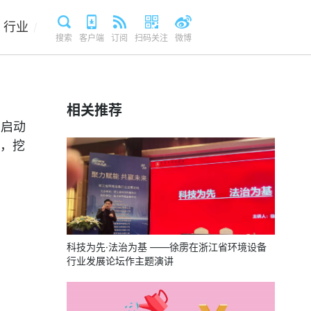
行业
/
搜索
客户端
订阅
扫码关注
微博
相关推荐
。启动
，挖
科技为先·法治为基 ——徐雳在浙江省环境设备
行业发展论坛作主题演讲