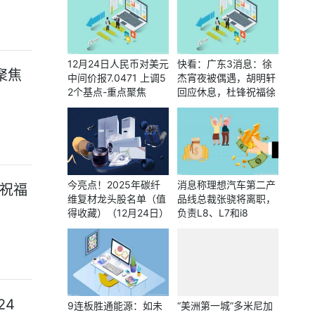
12月24日人民币对美元
快看：广东3消息：徐
聚焦
中间价报7.0471 上调5
杰宵夜被偶遇，胡明轩
2个基点-重点聚焦
回应休息，杜锋祝福徐
昕
今亮点！2025年碳纤
消息称理想汽车第二产
祝福
维复材龙头股名单（值
品线总裁张骁将离职，
得收藏）（12月24日）
负责L8、L7和i8
24
9连板胜通能源：如未
“美洲第一城”多米尼加