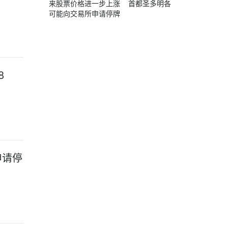
来股票价格进一步上涨
首都圣多明各
可能向交易所申请停牌
核查
8
申请停