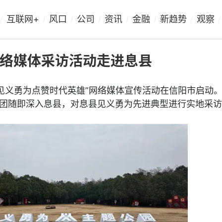
互联网+
风口
公司
资讯
金融
新趋势
观察
/
/
/
/
/
/
/
/
网络媒体采访活动走进息县
搜索见义勇为点赞时代英雄”网络媒体宣传活动在信阳市启动
团随即深入息县，对息县见义勇为先进典型进行实地采访