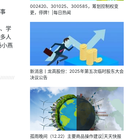
002420、301025、300585，筹划控制权变
事
更，停牌！|每日热闻
、学
多人
杨小燕
新消息丨龙高股份：2025年第五次临时股东大会
决议公告
孤雨晚间（12.22）主要商品操作建议|天天快报