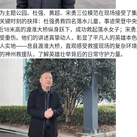
为主题公园。杜强、黄超、宋勇三位模范在现场接受了集
关键时刻的抉择：杜强勇救四名落水儿童，事迹荣登中央
从近18米高的渡淮大桥纵身跃下，成功救起落水女子；宋勇
受重伤。他们的讲述真挚动人，彰显了平凡人的英雄本色
人实地——息县渡淮大桥，直观感受救援现场的复杂环境
的神州救援队，了解英雄壮举背后的日常守护力量。