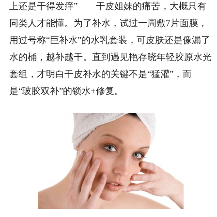
上还是干得发痒”——干皮姐妹的痛苦，大概只有
同类人才能懂。为了补水，试过一周敷7片面膜，
用过号称“巨补水”的水乳套装，可皮肤还是像漏了
水的桶，越补越干。直到遇见艳存晓年轻胶原水光
套组，才明白干皮补水的关键不是“猛灌”，而
是“玻胶双补”的锁水+修复。