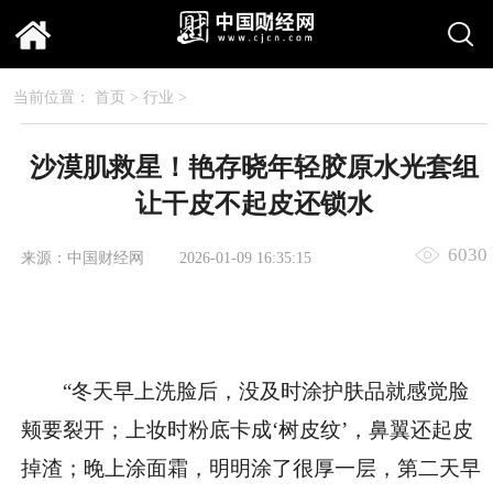
当前位置：
首页
>
行业
>
沙漠肌救星！艳存晓年轻胶原水光套组
让干皮不起皮还锁水
6030
来源：中国财经网
2026-01-09 16:35:15
“冬天早上洗脸后，没及时涂护肤品就感觉脸
颊要裂开；上妆时粉底卡成‘树皮纹’，鼻翼还起皮
掉渣；晚上涂面霜，明明涂了很厚一层，第二天早