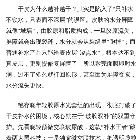
干皮为什么越补越干？其实是陷入了“只补水
不锁水，只表面不深层”的误区。皮肤的水分屏障
就像“城墙”，由胶原和脂质构成，一旦胶原流失，
屏障就会出现裂缝，水分就会从裂缝里“跑掉”；而
普通补水产品只能给表皮层“浇点水”，根本达不到
真皮层，更别提修复屏障了。所以敷完面膜即时水
润，过不了多久就打回原形，甚至因为屏障受损，
水分流失更快。
艳存晓年轻胶原水光套组的出现，彻底打破了
干皮补水的困境，核心就在于“玻胶双补”的双重守
护。先看晓轻颜微交联玻尿酸，这款“补水王者”藏
着两大黑科技：一是独家微交联技术，把透明质酸