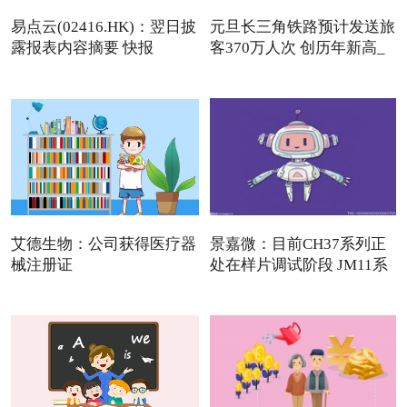
易点云(02416.HK)：翌日披
元旦长三角铁路预计发送旅
露报表内容摘要 快报
客370万人次 创历年新高_
艾德生物：公司获得医疗器
景嘉微：目前CH37系列正
械注册证
处在样片调试阶段 JM11系
列