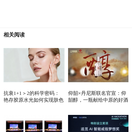
相关阅读
抗衰1+1＞2的科学密码：
仰韶×丹尼斯联名官宣：仰
艳存胶原水光如何实现肤色
韶醇，一瓶献给中原的好酒
与