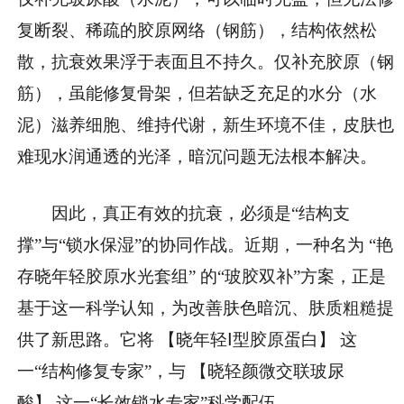
复断裂、稀疏的胶原网络（钢筋），结构依然松
散，抗衰效果浮于表面且不持久。仅补充胶原（钢
筋），虽能修复骨架，但若缺乏充足的水分（水
泥）滋养细胞、维持代谢，新生环境不佳，皮肤也
难现水润通透的光泽，暗沉问题无法根本解决。
因此，真正有效的抗衰，必须是“结构支
撑”与“锁水保湿”的协同作战。近期，一种名为 “艳
存晓年轻胶原水光套组” 的“玻胶双补”方案，正是
基于这一科学认知，为改善肤色暗沉、肤质粗糙提
供了新思路。它将 【晓年轻Ⅰ型胶原蛋白】 这
一“结构修复专家”，与 【晓轻颜微交联玻尿
酸】 这一“长效锁水专家”科学配伍。