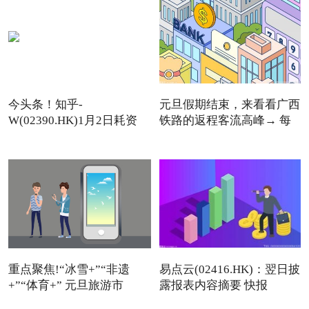
今头条！知乎-
元旦假期结束，来看看广西
W(02390.HK)1月2日耗资
铁路的返程客流高峰→ 每
11.12万美元回
重点聚焦!“冰雪+”“非遗
易点云(02416.HK)：翌日披
+”“体育+” 元旦旅游市
露报表内容摘要 快报