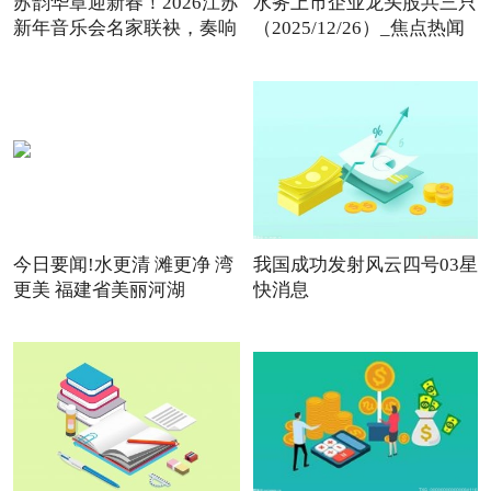
苏韵华章迎新春！2026江苏
水务上市企业龙头股共三只
新年音乐会名家联袂，奏响
（2025/12/26）_焦点热闻
今日要闻!水更清 滩更净 湾
我国成功发射风云四号03星
更美 福建省美丽河湖
快消息