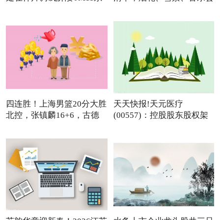
列
四连胜！上海男篮20分大胜
天天快报!天元医疗
北控，张镇麟16+6，古德
(00557)：控股股东股权架
温
构变动