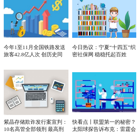
今年1至11月全国铁路发送
今日热议：宁夏“十四五”织
旅客42.8亿人次 创历史同
密社保网 稳稳托起百姓
紫晶存储欺诈发行案宣判：
快看点丨联盟第一的秘密？
10名高管全部领刑 最高刑
太阳球探告诉布克：雷霆会