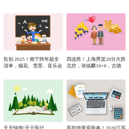
列
告别 2025！南宁跨年超全
四连胜！上海男篮20分大胜
清单，烟花、雪景、音乐会
北控，张镇麟16+6，古德
温
天天快报!天元医疗
苏韵华章迎新春！2026江苏