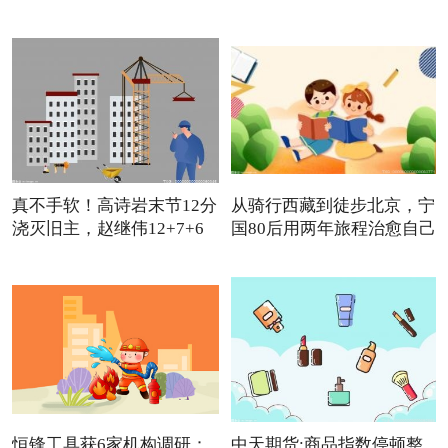
真不手软！高诗岩末节12分
从骑行西藏到徒步北京，宁
浇灭旧主，赵继伟12+7+6
国80后用两年旅程治愈自己
怒
恒锋工具获6家机构调研：
中天期货:商品指数停顿整