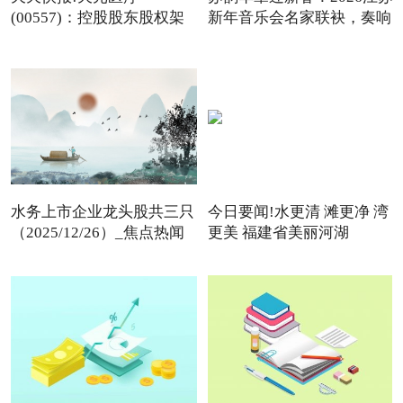
(00557)：控股股东股权架
新年音乐会名家联袂，奏响
构变动
水务上市企业龙头股共三只
今日要闻!水更清 滩更净 湾
（2025/12/26）_焦点热闻
更美 福建省美丽河湖