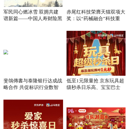
军民同心燃冰雪 双拥共建
赤尾红科技荣膺天猫双项大
谱新篇——中国人寿财险黑
奖：以“药械融合”科技重
斐鴿傳書与泰隆银行达成战
低至1元限量抢 京东玩具超
略合作 共促标识行业数智
级秒杀日乐高、宝宝巴士