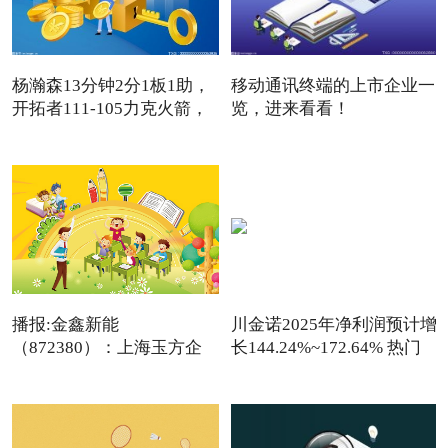
杨瀚森13分钟2分1板1助，
移动通讯终端的上市企业一
开拓者111-105力克火箭，
览，进来看看！
卡
（2026/1/9）
播报:金鑫新能
川金诺2025年净利润预计增
（872380）：上海玉方企
长144.24%~172.64% 热门
业管理咨询中
看点