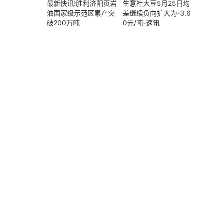
最新快讯!胜利济阳页岩
生意社大豆5月25日均
油国家级示范区累产突
差继续负向扩大为-3.6
破200万吨
0元/吨-速讯