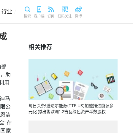
行业
/
搜索
客户端
订阅
扫码关注
微博
成
相关推荐
的部
，助
利用
神马
每日头条!道达尔能源(TTE.US)加速推进能源多
限公
元化 拟出售欧洲1.2吉瓦绿色资产半数股权
恩洁
会”在
聚国家