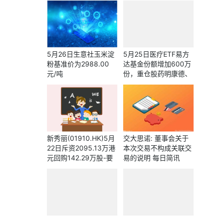
5月26日生意社玉米淀
5月25日医疗ETF易方
粉基准价为2988.00
达基金份额增加600万
元/吨
份，重仓股药明康德、
迈瑞医疗、联影医疗 实
时
新秀丽(01910.HK)5月
交大思诺: 董事会关于
22日斥资2095.13万港
本次交易不构成关联交
元回购142.29万股-要
易的说明 每日简讯
闻