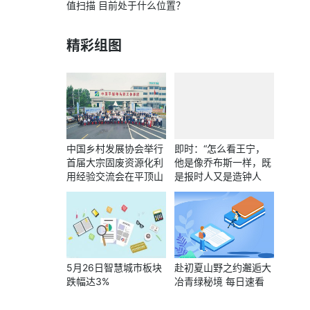
值扫描 目前处于什么位置？
精彩组图
中国乡村发展协会举行
即时：“怎么看王宁，
首届大宗固废资源化利
他是像乔布斯一样，既
用经验交流会在平顶山
是报时人又是造钟人
成功举办
吗”？段永平回应
5月26日智慧城市板块
赴初夏山野之约邂逅大
跌幅达3%
冶青绿秘境 每日速看