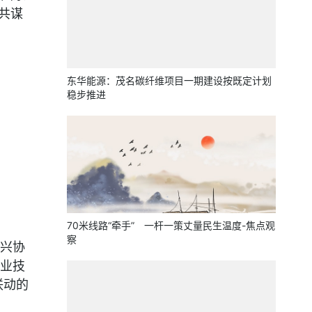
共谋
东华能源：茂名碳纤维项目一期建设按既定计划
稳步推进
70米线路“牵手” 一杆一策丈量民生温度-焦点观
察
兴协
业技
联动的