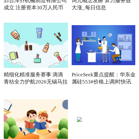
邢台泽乔机械制造有限公司
词元概念发酵 算力服务股
成立 注册资本30万人民币
大涨_每日信息
精细化精准服务赛事 滴滴
PriceSeek重点提醒：华东金
青桔全力护航2026无锡马拉
属硅553#价格上调|时快讯