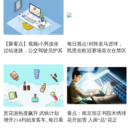
【聚看点】视频|小男孩坐
每日视点!对阵皇马进球，
过站迷路，公交驾驶员护其
凯恩在欧冠赛场首次在禁区
赏花游热度飙升 武铁计划
看点：南京崇正书院木绣球
增开214列始发客车_每日看
花开如雪 入画“品”花正
点