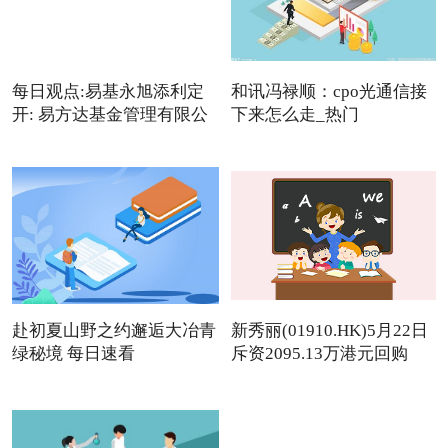
每日观点:易基永旭添利定
和讯冯禄顺：cpo光通信接
开: 易方达基金管理有限公
下来怎么走_热门
赴初夏山野之约邂逅大冶青
新秀丽(01910.HK)5月22日
绿秘境 每日速看
斥资2095.13万港元回购
142.