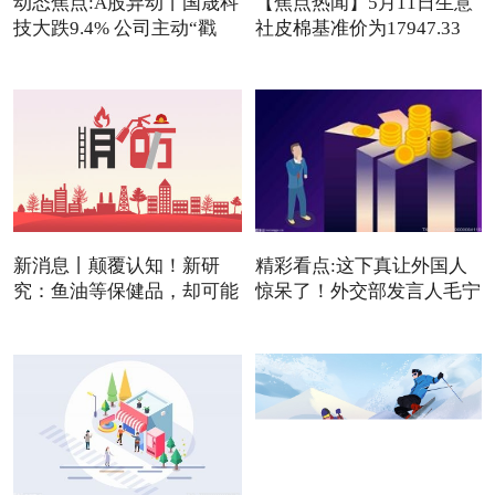
动态焦点:A股异动丨国晟科
【焦点热闻】5月11日生意
技大跌9.4% 公司主动“戳
社皮棉基准价为17947.33
元/吨
新消息丨颠覆认知！新研
精彩看点:这下真让外国人
究：鱼油等保健品，却可能
惊呆了！外交部发言人毛宁
是