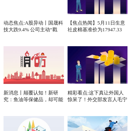
动态焦点:A股异动丨国晟科
【焦点热闻】5月11日生意
技大跌9.4% 公司主动“戳
社皮棉基准价为17947.33
元/吨
新消息丨颠覆认知！新研
精彩看点:这下真让外国人
究：鱼油等保健品，却可能
惊呆了！外交部发言人毛宁
是