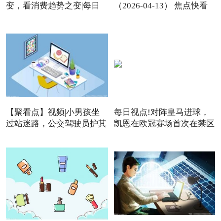
变，看消费趋势之变|每日
（2026-04-13） 焦点快看
【聚看点】视频|小男孩坐
每日视点!对阵皇马进球，
过站迷路，公交驾驶员护其
凯恩在欧冠赛场首次在禁区