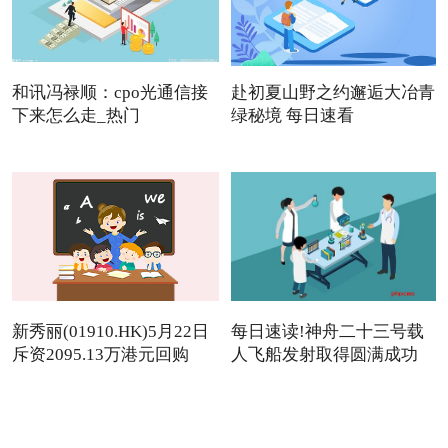
和讯冯禄顺：cpo光通信接
赴初夏山野之约邂逅大冶青
下来怎么走_热门
绿秘境 每日速看
新秀丽(01910.HK)5月22日
每日速读!神舟二十三号载
斥资2095.13万港元回购
人飞船发射取得圆满成功
142.