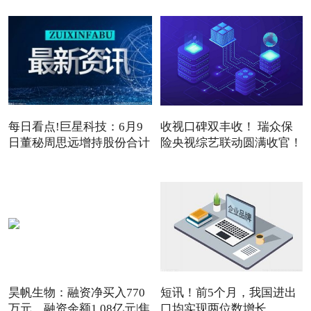
每日看点!巨星科技：6月9
收视口碑双丰收！ 瑞众保
日董秘周思远增持股份合计
险央视综艺联动圆满收官！
3
昊帆生物：融资净买入770
短讯！前5个月，我国进出
万元，融资余额1.08亿元|焦
口均实现两位数增长