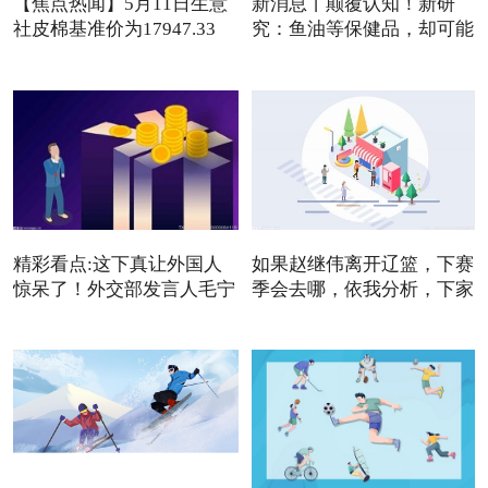
【焦点热闻】5月11日生意
新消息丨颠覆认知！新研
社皮棉基准价为17947.33
究：鱼油等保健品，却可能
元/吨
是
精彩看点:这下真让外国人
如果赵继伟离开辽篮，下赛
惊呆了！外交部发言人毛宁
季会去哪，依我分析，下家