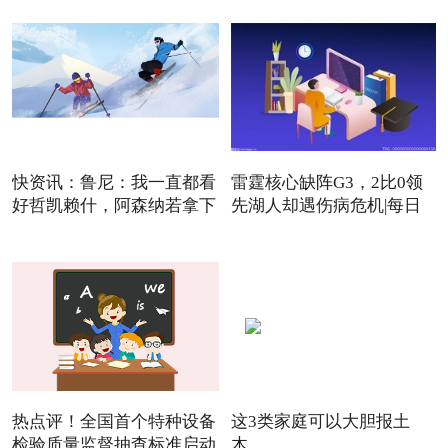
快资讯：鲁尼：我一直都看
雷霆核心缺阵G3，2比0领
好哲凯赖什，阿森纳若拿下
先湖人却遇伤病危机|每日
焦点
热点评！全国首个特种设备
这3类家庭可以大胆报土
检验质量监督抽查标准启动
木……