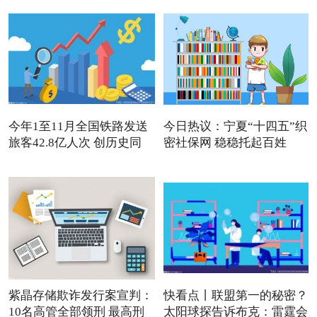
今年1至11月全国铁路发送
今日热议：宁夏“十四五”织
旅客42.8亿人次 创历史同
密社保网 稳稳托起百姓
紫晶存储欺诈发行案宣判：
快看点丨联盟第一的秘密？
10名高管全部领刑 最高刑
太阳球探告诉布克：雷霆会