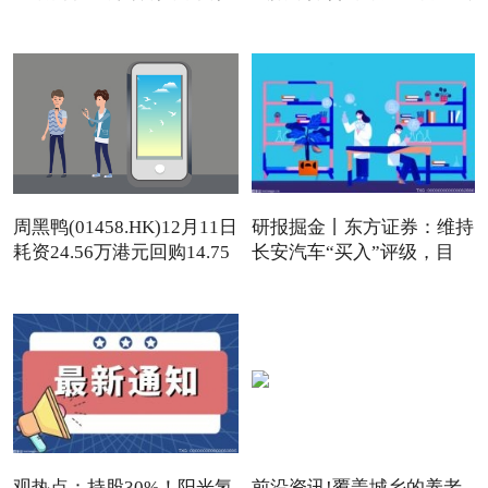
周黑鸭(01458.HK)12月11日
研报掘金丨东方证券：维持
耗资24.56万港元回购14.75
长安汽车“买入”评级，目
观热点：持股30%！阳光氢
前沿资讯!覆盖城乡的养老