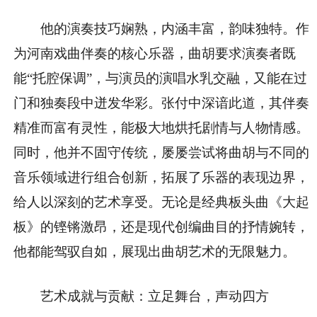
他的演奏技巧娴熟，内涵丰富，韵味独特。作
为河南戏曲伴奏的核心乐器，曲胡要求演奏者既
能“托腔保调”，与演员的演唱水乳交融，又能在过
门和独奏段中迸发华彩。张付中深谙此道，其伴奏
精准而富有灵性，能极大地烘托剧情与人物情感。
同时，他并不固守传统，屡屡尝试将曲胡与不同的
音乐领域进行组合创新，拓展了乐器的表现边界，
给人以深刻的艺术享受。无论是经典板头曲《大起
板》的铿锵激昂，还是现代创编曲目的抒情婉转，
他都能驾驭自如，展现出曲胡艺术的无限魅力。
艺术成就与贡献：立足舞台，声动四方