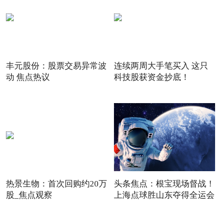
丰元股份：股票交易异常波
连续两周大手笔买入 这只
动 焦点热议
科技股获资金抄底！
热景生物：首次回购约20万
头条焦点：根宝现场督战！
股_焦点观察
上海点球胜山东夺得全运会