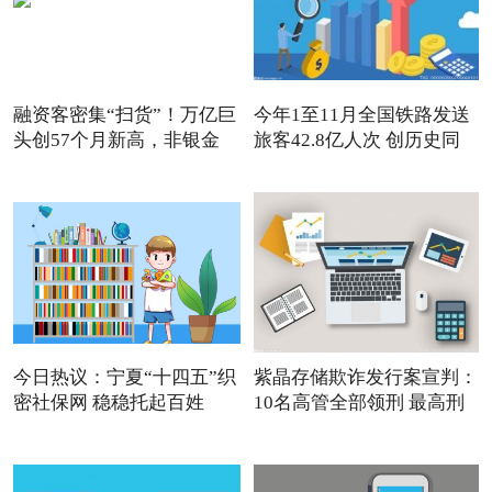
融资客密集“扫货”！万亿巨
今年1至11月全国铁路发送
头创57个月新高，非银金
旅客42.8亿人次 创历史同
今日热议：宁夏“十四五”织
紫晶存储欺诈发行案宣判：
密社保网 稳稳托起百姓
10名高管全部领刑 最高刑